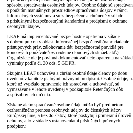
spôsobu spracúvania osobných údajov. Osobné údaje sú spracúvan
s použitím manuálnych prostriedkov spracúvania údajov v rámci
informačných systémov a sú zabezpečené a chránené v súlade
s príslušnými bezpečnostnými štandardmi a predpismi o ochrane
osobných údajov.
LEAF má implementované bezpečnostné opatrenia v súlade
s dobrou praxou v oblasti informačnej bezpečnosti (napr. riadenie
prístupových práv, zálohovanie dát, bezpečnostné pravidlá pre
koncových používateľov, riadenie cloudových služieb atď.).
Organizácie nie je povinná dokumentovať tieto opatrenia na základ
výnimky podľa čl. 30 ods. 5 GDPR.
Skupina LEAF uchováva a chráni osobné údaje členov po dobu
uvedenú v kapitole platnými právnymi predpismi. Osobné údaje, n
ktoré už vypršalo oprávnenie ich spracúvať a uchovávať, sú
vymazávané v lehote uvedenej v podkapitole Retenčných dôb
a spôsobov ich určenia.
Získané alebo spracúvané osobné údaje môžu byť predmetom
cezhraničného prenosu osobných údajov do členských štátov
Európskej únie, a tiež do štátov, ktoré poskytujú primeranú úroveň
ochrany, a to v súlade s ustanoveniami príslušných právnych
predpisov.