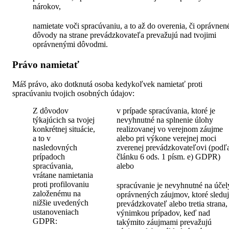
nárokov,
namietate voči spracúvaniu, a to až do overenia, či oprávnen
dôvody na strane prevádzkovateľa prevažujú nad tvojimi
oprávnenými dôvodmi.
Právo namietať
Máš právo, ako dotknutá osoba kedykoľvek namietať proti
spracúvaniu tvojich osobných údajov:
Z dôvodov
v prípade spracúvania, ktoré je
týkajúcich sa tvojej
nevyhnutné na splnenie úlohy
konkrétnej situácie,
realizovanej vo verejnom záujme
a to v
alebo pri výkone verejnej moci
nasledovných
zverenej prevádzkovateľovi (podľ
prípadoch
článku 6 ods. 1 písm. e) GDPR)
spracúvania,
alebo
vrátane namietania
proti profilovaniu
spracúvanie je nevyhnutné na účel
založenému na
oprávnených záujmov, ktoré sledu
nižšie uvedených
prevádzkovateľ alebo tretia strana,
ustanoveniach
výnimkou prípadov, keď nad
GDPR:
takýmito záujmami prevažujú