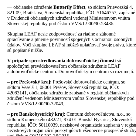
— občianske združenie
Butterfly Effect
, so sídlom Prievozská 4,
821 09, Bratislava, Slovenská republika, IČO: 51646757, zapísané
v Evidencii občianskych združení vedenej Ministerstvom vnútra
Slovenskej republiky pod číslom VVS/1-900/90-53486.
Skupina LEAF nesie zodpovednosť za riadne a zákonné
spracúvanie a plnenie povinností spojených s ochranou osobných
údajov. Voči skupine LEAF si môžeš uplatňovať svoje práva, ktoré
sú popísané nižšie.
V prípade sprostredkovania dobrovoľníckej činnosti
sú
spoločnými prevádzkovateľom občianske združenie LEAF
a dobrovoľnícke centrum. Dobrovoľníckym centrom sa rozumejú:
–
pre Prešovský kraj:
Prešovské dobrovoľnícke centrum, so
sídlom Veselá 1, 08001 Prešov, Slovenská republika, IČO:
42083141, občianske združenie zapísané v registri občianskych
združení vedenom Ministerstvom vnútra Slovenskej republiky pod
číslom VVS/1-900/90-32049,
–
pre Banskobystrický kraj:
Centrum dobrovoľníctva, n.o., so
sídlom Komenského 482/21, 974 01 Banská Bystrica, Slovenská
republika, IČO: 50110039, nezisková organizácia zapísaná v registr
neziskových organizácií poskytujúcich všeobecne prospešné služb
pod číslom OVVS/NO-36/2015,