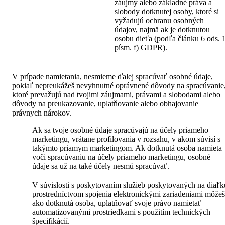
záujmy alebo základné práva a
slobody dotknutej osoby, ktoré si
vyžadujú ochranu osobných
údajov, najmä ak je dotknutou
osobu dieťa (podľa článku 6 ods. 
písm. f) GDPR).
V prípade namietania, nesmieme ďalej spracúvať osobné údaje,
pokiaľ nepreukážeš nevyhnutné oprávnené dôvody na spracúvanie
ktoré prevažujú nad tvojimi záujmami, právami a slobodami alebo
dôvody na preukazovanie, uplatňovanie alebo obhajovanie
právnych nárokov.
Ak sa tvoje osobné údaje spracúvajú na účely priameho
marketingu, vrátane profilovania v rozsahu, v akom súvisí s
takýmto priamym marketingom. Ak dotknutá osoba namieta
voči spracúvaniu na účely priameho marketingu, osobné
údaje sa už na také účely nesmú spracúvať.
V súvislosti s poskytovaním služieb poskytovaných na diaľk
prostredníctvom spojenia elektronickými zariadeniami môžeš
ako dotknutá osoba, uplatňovať svoje právo namietať
automatizovanými prostriedkami s použitím technických
špecifikácií.