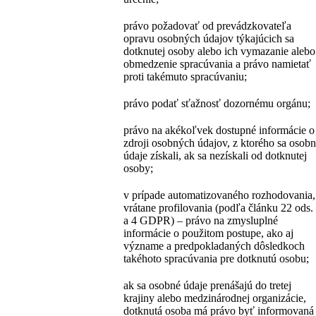
právo požadovať od prevádzkovateľa
opravu osobných údajov týkajúcich sa
dotknutej osoby alebo ich vymazanie alebo
obmedzenie spracúvania a právo namietať
proti takémuto spracúvaniu;
právo podať sťažnosť dozornému orgánu;
právo na akékoľvek dostupné informácie o
zdroji osobných údajov, z ktorého sa osob
údaje získali, ak sa nezískali od dotknutej
osoby;
v prípade automatizovaného rozhodovania,
vrátane profilovania (podľa článku 22 ods.
a 4 GDPR) – právo na zmysluplné
informácie o použitom postupe, ako aj
význame a predpokladaných dôsledkoch
takéhoto spracúvania pre dotknutú osobu;
ak sa osobné údaje prenášajú do tretej
krajiny alebo medzinárodnej organizácie,
dotknutá osoba má právo byť informovaná