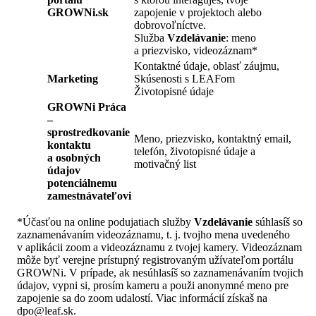
GROWNi.sk
zapojenie v projektoch alebo
dobrovoľníctve.
Služba
Vzdelávanie
: meno
a priezvisko, videozáznam*
Kontaktné údaje, oblasť záujmu,
Marketing
Skúsenosti s LEAFom
Životopisné údaje
GROWNi Práca
–
sprostredkovanie
Meno, priezvisko, kontaktný email,
kontaktu
telefón, životopisné údaje a
a osobných
motivačný list
údajov
potenciálnemu
zamestnávateľovi
*Účasťou na online podujatiach služby
Vzdelávanie
súhlasíš so
zaznamenávaním videozáznamu, t. j. tvojho mena uvedeného
v aplikácii zoom a videozáznamu z tvojej kamery. Videozáznam
môže byť verejne prístupný registrovaným užívateľom portálu
GROWNi. V prípade, ak nesúhlasíš so zaznamenávaním tvojich
údajov, vypni si, prosím kameru a použi anonymné meno pre
zapojenie sa do zoom udalostí. Viac informácií získaš na
dpo@leaf.sk.