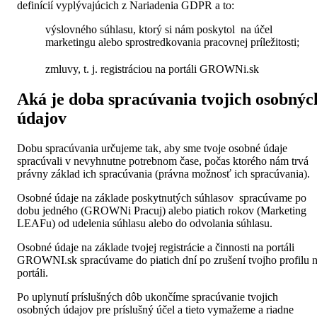
definícií vyplývajúcich z Nariadenia GDPR a to:
výslovného súhlasu, ktorý si nám poskytol na účel
marketingu alebo sprostredkovania pracovnej príležitosti;
zmluvy, t. j. registráciou na portáli GROWNi.sk
Aká je doba spracúvania tvojich osobnýc
údajov
Dobu spracúvania určujeme tak, aby sme tvoje osobné údaje
spracúvali v nevyhnutne potrebnom čase, počas ktorého nám trvá
právny základ ich spracúvania (právna možnosť ich spracúvania).
Osobné údaje na základe poskytnutých súhlasov spracúvame po
dobu jedného (GROWNi Pracuj) alebo piatich rokov (Marketing
LEAFu) od udelenia súhlasu alebo do odvolania súhlasu.
Osobné údaje na základe tvojej registrácie a činnosti na portáli
GROWNI.sk spracúvame do piatich dní po zrušení tvojho profilu 
portáli.
Po uplynutí príslušných dôb ukončíme spracúvanie tvojich
osobných údajov pre príslušný účel a tieto vymažeme a riadne