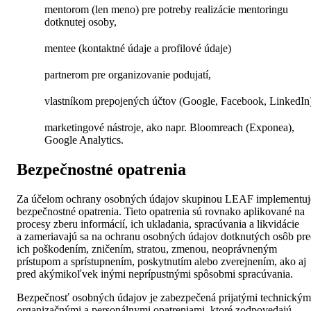
mentorom (len meno) pre potreby realizácie mentoringu
dotknutej osoby,
mentee (kontaktné údaje a profilové údaje)
partnerom pre organizovanie podujatí,
vlastníkom prepojených účtov (Google, Facebook, LinkedIn
marketingové nástroje, ako napr. Bloomreach (Exponea),
Google Analytics.
Bezpečnostné opatrenia
Za účelom ochrany osobných údajov skupinou LEAF implementuj
bezpečnostné opatrenia. Tieto opatrenia sú rovnako aplikované na
procesy zberu informácií, ich ukladania, spracúvania a likvidácie
a zameriavajú sa na ochranu osobných údajov dotknutých osôb pr
ich poškodením, zničením, stratou, zmenou, neoprávneným
prístupom a sprístupnením, poskytnutím alebo zverejnením, ako aj
pred akýmikoľvek inými neprípustnými spôsobmi spracúvania.
Bezpečnosť osobných údajov je zabezpečená prijatými technickým
organizačnými a personálnymi opatreniami, ktoré zodpovedajú