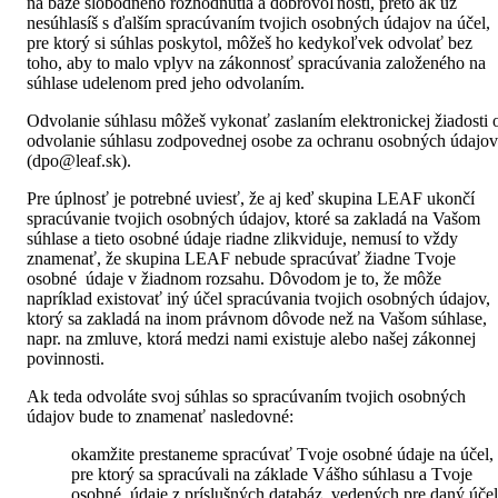
na báze slobodného rozhodnutia a dobrovoľnosti, preto ak už
nesúhlasíš s ďalším spracúvaním tvojich osobných údajov na účel,
pre ktorý si súhlas poskytol, môžeš ho kedykoľvek odvolať bez
toho, aby to malo vplyv na zákonnosť spracúvania založeného na
súhlase udelenom pred jeho odvolaním.
Odvolanie súhlasu môžeš vykonať zaslaním elektronickej žiadosti 
odvolanie súhlasu zodpovednej osobe za ochranu osobných údajov
(dpo@leaf.sk).
Pre úplnosť je potrebné uviesť, že aj keď skupina LEAF ukončí
spracúvanie tvojich osobných údajov, ktoré sa zakladá na Vašom
súhlase a tieto osobné údaje riadne zlikviduje, nemusí to vždy
znamenať, že skupina LEAF nebude spracúvať žiadne Tvoje
osobné údaje v žiadnom rozsahu. Dôvodom je to, že môže
napríklad existovať iný účel spracúvania tvojich osobných údajov,
ktorý sa zakladá na inom právnom dôvode než na Vašom súhlase,
napr. na zmluve, ktorá medzi nami existuje alebo našej zákonnej
povinnosti.
Ak teda odvoláte svoj súhlas so spracúvaním tvojich osobných
údajov bude to znamenať nasledovné:
okamžite prestaneme spracúvať Tvoje osobné údaje na účel,
pre ktorý sa spracúvali na základe Vášho súhlasu a Tvoje
osobné údaje z príslušných databáz, vedených pre daný účel