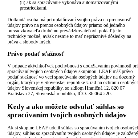
(ii) ak sa spracúvanie vykonáva automatizovanými
prostriedkami.
Dotknutá osoba má pri uplatňovaní svojho práva na prenosnosť
údajov právo na prenos osobných údajov priamo od jedného
prevádzkovateľa druhému prevádzkovateľovi, pokiaľ je to
technicky možné, avšak nesmie to mať nepriaznivé dôsledky na
práva a slobody iných.
Právo podať sťažnosť
V prípade akýchkoľvek pochybností s dodržiavaním povinností pri
spracúvaní tvojich osobných údajov skupinou LEAF máš právo
podať sťažnosť vo veci spracúvania osobných údajov na dozorný
orgán, ktorým je v Slovenskej republike Úrad na ochranu osobnýc
údajov Slovenskej republiky, so sídlom Hraničná 12, 820 07
Bratislava 27, Slovenská republika, IČO: 36 064 220.
Kedy a ako môžete odvolať súhlas so
spracúvaním tvojich osobných údajov
Ak si skupine LEAF udelil súhlas so spracúvaním tvojich osobnýc
údajov, súhlas so spracúvaním tvojich osobných údajov je založen