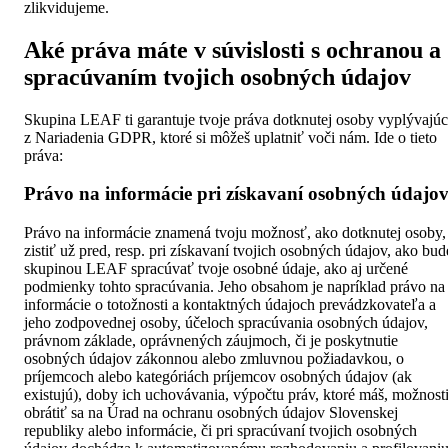
zlikvidujeme.
Aké práva máte v súvislosti s ochranou a
spracúvaním tvojich osobných údajov
Skupina LEAF ti garantuje tvoje práva dotknutej osoby vyplývajú
z Nariadenia GDPR, ktoré si môžeš uplatniť voči nám. Ide o tieto
práva:
Právo na informácie pri získavaní osobných údajo
Právo na informácie znamená tvoju možnosť, ako dotknutej osoby,
zistiť už pred, resp. pri získavaní tvojich osobných údajov, ako bud
skupinou LEAF spracúvať tvoje osobné údaje, ako aj určené
podmienky tohto spracúvania. Jeho obsahom je napríklad právo na
informácie o totožnosti a kontaktných údajoch prevádzkovateľa a
jeho zodpovednej osoby, účeloch spracúvania osobných údajov,
právnom základe, oprávnených záujmoch, či je poskytnutie
osobných údajov zákonnou alebo zmluvnou požiadavkou, o
príjemcoch alebo kategóriách príjemcov osobných údajov (ak
existujú), doby ich uchovávania, výpočtu práv, ktoré máš, možnost
obrátiť sa na Úrad na ochranu osobných údajov Slovenskej
republiky alebo informácie, či pri spracúvaní tvojich osobných