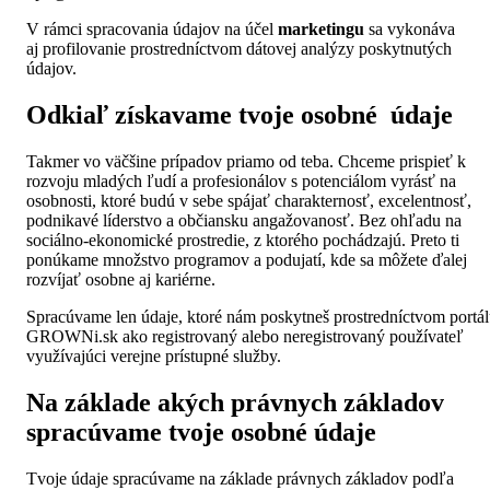
V rámci spracovania údajov na účel
marketingu
sa vykonáva
aj profilovanie prostredníctvom dátovej analýzy poskytnutých
údajov.
Odkiaľ získavame tvoje osobné údaje
Takmer vo väčšine prípadov priamo od teba. Chceme prispieť k
rozvoju mladých ľudí a profesionálov s potenciálom vyrásť na
osobnosti, ktoré budú v sebe spájať charakternosť, excelentnosť,
podnikavé líderstvo a občiansku angažovanosť. Bez ohľadu na
sociálno-ekonomické prostredie, z ktorého pochádzajú. Preto ti
ponúkame množstvo programov a podujatí, kde sa môžete ďalej
rozvíjať osobne aj kariérne.
Spracúvame len údaje, ktoré nám poskytneš prostredníctvom portá
GROWNi.sk ako registrovaný alebo neregistrovaný používateľ
využívajúci verejne prístupné služby.
Na základe akých právnych základov
spracúvame tvoje osobné údaje
Tvoje údaje spracúvame na základe právnych základov podľa