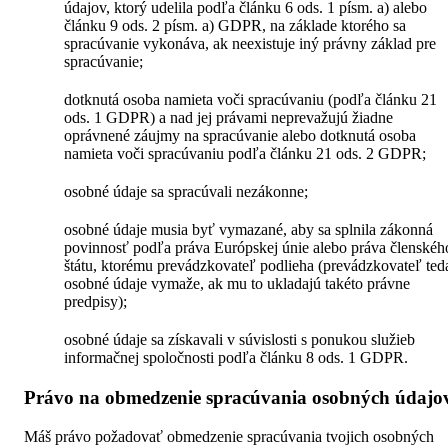
údajov, ktorý udelila podľa článku 6 ods. 1 písm. a) alebo
článku 9 ods. 2 písm. a) GDPR, na základe ktorého sa
spracúvanie vykonáva, ak neexistuje iný právny základ pre
spracúvanie;
dotknutá osoba namieta voči spracúvaniu (podľa článku 21
ods. 1 GDPR) a nad jej právami neprevažujú žiadne
oprávnené záujmy na spracúvanie alebo dotknutá osoba
namieta voči spracúvaniu podľa článku 21 ods. 2 GDPR;
osobné údaje sa spracúvali nezákonne;
osobné údaje musia byť vymazané, aby sa splnila zákonná
povinnosť podľa práva Európskej únie alebo práva členskéh
štátu, ktorému prevádzkovateľ podlieha (prevádzkovateľ ted
osobné údaje vymaže, ak mu to ukladajú takéto právne
predpisy);
osobné údaje sa získavali v súvislosti s ponukou služieb
informačnej spoločnosti podľa článku 8 ods. 1 GDPR.
Právo na obmedzenie spracúvania osobných údajo
Máš právo požadovať obmedzenie spracúvania tvojich osobných