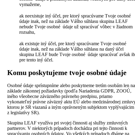
vymažeme,
ak neexistuje iný účel, pre ktorý spracúvame Tvoje osobné
údaje inak, než na základe Vášho súhlasu skupina LEAF
nebude Tvoje osobné údaje už spracúvať vôbec v žiadnom
rozsahu,
ak existuje iný účel, pre ktorý spracúvame Tvoje osobné
údaje inak, než na základe Vášho súhlasu na daný účel
skupina LEAF bude Tvoje osobné údaje spracúvať avšak i
pre tento iný účel.
Komu poskytujeme tvoje osobné údaje
Osobné údaje sprístupníme alebo poskytneme tretím osobám len na
základe zákonnej požiadavky (podľa Nariadenia GDPR, ZOOÚ,
iného všeobecne záväzného právneho predpisu, priamo
vykonateľný právne záväzný aktu EÚ alebo medzinárodnej zmluvy
ktorou je SR viazaná a iným oprávneným subjektom vyplývajúcim
z legislatívy SR).
Skupina LEAF využíva pri svojej činnosti aj služby zmluvných
partnerov. V niektorých prípadoch dochádza pri tejto činnosti k
spracúvaniu osobných údajov. Vo všetkých prípadoch dbáme na