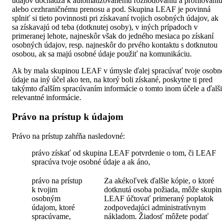
údajov dochádza k automatizovanému rozhodovaniu a profilovani
alebo cezhraničnému prenosu a pod. Skupina LEAF je povinná
splniť si tieto povinnosti pri získavaní tvojich osobných údajov, ak
sa získavajú od teba (dotknutej osoby), v iných prípadoch v
primeranej lehote, najneskôr však do jedného mesiaca po získaní
osobných údajov, resp. najneskôr do prvého kontaktu s dotknutou
osobou, ak sa majú osobné údaje použiť na komunikáciu.
Ak by mala skupinou LEAF v úmysle ďalej spracúvať tvoje osobn
údaje na iný účel ako ten, na ktorý boli získané, poskytne ti pred
takýmto ďalším spracúvaním informácie o tomto inom účele a ďalš
relevantné informácie.
Právo na prístup k údajom
Právo na prístup zahŕňa nasledovné:
právo získať od skupina LEAF potvrdenie o tom, či LEAF
spracúva tvoje osobné údaje a ak áno,
právo na prístup
Za akékoľvek ďalšie kópie, o ktoré
k tvojim
dotknutá osoba požiada, môže skupin
osobným
LEAF účtovať primeraný poplatok
údajom, ktoré
zodpovedajúci administratívnym
spracúvame,
nákladom. Žiadosť môžete podať