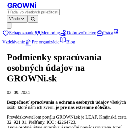
Všade
Sebapoznanie
Mentoring
Dobrovoľníctvo
Práca
Vzdelávanie
Pre organizácie
Blog
Podmienky spracúvania
osobných údajov na
GROWNi.sk
02. 09. 2024
Bezpečnosť spracúvania a ochrana osobných údajov
všetkých
osôb, ktoré nám ich zverili
je pre nás extrémne dôležitá
.
Prevádzkovateľom portálu GROWNi.sk je LEAF, Krajinská cesta
32, 921 01, Piešťany, IČO: 42264723.
Tvoje osobné údaje spracúvajú spoloční prevádzkovatelia, ktorí