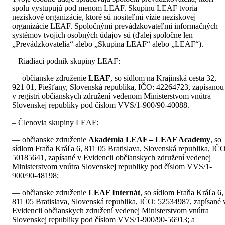
spolu vystupujú pod menom LEAF. Skupinu LEAF tvoria
neziskové organizácie, ktoré sú nositeľmi vízie neziskovej
organizácie LEAF. Spoločnými prevádzkovateľmi informačných
systémov tvojich osobných údajov sú (ďalej spoločne len
„Prevádzkovatelia“ alebo „Skupina LEAF“ alebo „LEAF“).
– Riadiaci podnik skupiny LEAF:
— občianske združenie
LEAF
, so sídlom na Krajinská cesta 32,
921 01, Piešťany, Slovenská republika, IČO: 42264723, zapísanou
v registri občianskych združení vedenom Ministerstvom vnútra
Slovenskej republiky pod číslom VVS/1-900/90-40088.
– Členovia skupiny LEAF:
— občianske združenie
Akadémia LEAF – LEAF Academy
, so
sídlom Fraňa Kráľa 6, 811 05 Bratislava, Slovenská republika, IČO
50185641, zapísané v Evidencii občianskych združení vedenej
Ministerstvom vnútra Slovenskej republiky pod číslom VVS/1-
900/90-48198;
— občianske združenie
LEAF Internát
, so sídlom Fraňa Kráľa 6,
811 05 Bratislava, Slovenská republika, IČO: 52534987, zapísané 
Evidencii občianskych združení vedenej Ministerstvom vnútra
Slovenskej republiky pod číslom VVS/1-900/90-56913; a