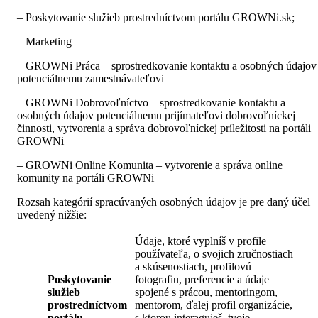
– Poskytovanie služieb prostredníctvom portálu GROWNi.sk;
– Marketing
– GROWNi Práca – sprostredkovanie kontaktu a osobných údajov
potenciálnemu zamestnávateľovi
– GROWNi Dobrovoľníctvo – sprostredkovanie kontaktu a
osobných údajov potenciálnemu prijímateľovi dobrovoľníckej
činnosti, vytvorenia a správa dobrovoľníckej príležitosti na portáli
GROWNi
– GROWNi Online Komunita – vytvorenie a správa online
komunity na portáli GROWNi
Rozsah kategórií spracúvaných osobných údajov je pre daný účel
uvedený nižšie:
Údaje, ktoré vyplníš v profile
používateľa, o svojich zručnostiach
a skúsenostiach, profilovú
Poskytovanie
fotografiu, preferencie a údaje
služieb
spojené s prácou, mentoringom,
prostredníctvom
mentorom, ďalej profil organizácie,
portálu
s ktorou interaguješ, tvoje