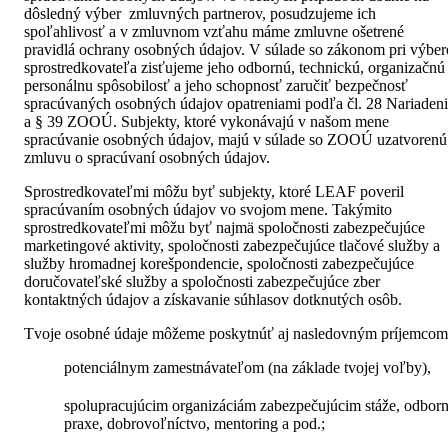
dôsledný výber zmluvných partnerov, posudzujeme ich
spoľahlivosť a v zmluvnom vzťahu máme zmluvne ošetrené
pravidlá ochrany osobných údajov. V súlade so zákonom pri výber
sprostredkovateľa zisťujeme jeho odbornú, technickú, organizačnú
personálnu spôsobilosť a jeho schopnosť zaručiť bezpečnosť
spracúvaných osobných údajov opatreniami podľa čl. 28 Nariaden
a § 39 ZOOÚ. Subjekty, ktoré vykonávajú v našom mene
spracúvanie osobných údajov, majú v súlade so ZOOÚ uzatvorenú
zmluvu o spracúvaní osobných údajov.
Sprostredkovateľmi môžu byť subjekty, ktoré LEAF poveril
spracúvaním osobných údajov vo svojom mene. Takýmito
sprostredkovateľmi môžu byť najmä spoločnosti zabezpečujúce
marketingové aktivity, spoločnosti zabezpečujúce tlačové služby a
služby hromadnej korešpondencie, spoločnosti zabezpečujúce
doručovateľské služby a spoločnosti zabezpečujúce zber
kontaktných údajov a získavanie súhlasov dotknutých osôb.
Tvoje osobné údaje môžeme poskytnúť aj nasledovným príjemcom
potenciálnym zamestnávateľom (na základe tvojej voľby),
spolupracujúcim organizáciám zabezpečujúcim stáže, odbor
praxe, dobrovoľníctvo, mentoring a pod.;