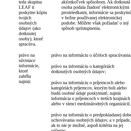
teda skupina
akýmkoľvek spôsobom. Ak dotknutá
LEAF ti
osoba podala žiadosť elektronickými
poskytne kópiu
prostriedkami, informácie sa poskytn
tvojich
v bežne používanej elektronickej
osobných
podobe. Môžete však požiadať o iný
údajov (ako
spôsob sprístupnenia.
dotknutej
osoby), ktoré
spracúva.
právo na
právo na informáciu o účeloch spracúvania
súvisiace
informácie,
právo na informáciu o kategóriách
ktoré
dotknutých osobných údajov;
zahŕňa
najmä:
právo na informáciu o príjemcoch alebo
kategóriách príjemcov, ktorým boli alebo
budú osobné údaje poskytnuté, najmä
informácia o príjemcoch v tretích krajinách
alebo v rámci medzinárodných organizácií;
právo na informáciu o predpokladanej dob
uchovávania osobných údajov, a v prípade,
ak to nie je možné, aspoň kritéria na jej
určenie;