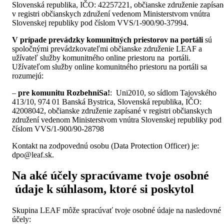
Slovenská republika, IČO: 42257221, občianske združenie zapísan
v registri občianskych združení vedenom Ministerstvom vnútra
Slovenskej republiky pod číslom VVS/1-900/90-37994.
V prípade prevádzky komunitných priestorov na portáli
sú
spoločnými prevádzkovateľmi občianske združenie LEAF a
užívateľ služby komunitného online priestoru na portáli.
Užívateľom služby online komunitného priestoru na portáli sa
rozumejú:
–
pre komunitu RozbehniSa!
: Uni2010, so sídlom Tajovského
413/10, 974 01 Banská Bystrica, Slovenská republika, IČO:
42008042, občianske združenie zapísané v registri občianskych
združení vedenom Ministerstvom vnútra Slovenskej republiky pod
číslom VVS/1-900/90-28798
Kontakt na zodpovednú osobu (Data Protection Officer) je:
dpo@leaf.sk.
Na aké účely spracúvame tvoje osobné
údaje k súhlasom, ktoré si poskytol
Skupina LEAF môže spracúvať tvoje osobné údaje na nasledovné
účely: