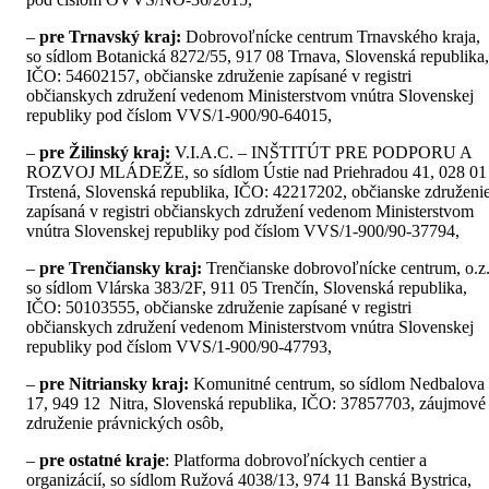
–
pre Trnavský kraj:
Dobrovoľnícke centrum Trnavského kraja,
so sídlom Botanická 8272/55, 917 08 Trnava, Slovenská republika,
IČO: 54602157, občianske združenie zapísané v registri
občianskych združení vedenom Ministerstvom vnútra Slovenskej
republiky pod číslom VVS/1-900/90-64015,
–
pre Žilinský kraj:
V.I.A.C. – INŠTITÚT PRE PODPORU A
ROZVOJ MLÁDEŽE, so sídlom Ústie nad Priehradou 41, 028 01
Trstená, Slovenská republika, IČO: 42217202, občianske združeni
zapísaná v registri občianskych združení vedenom Ministerstvom
vnútra Slovenskej republiky pod číslom VVS/1-900/90-37794,
–
pre Trenčiansky kraj:
Trenčianske dobrovoľnícke centrum, o.z.
so sídlom Vlárska 383/2F, 911 05 Trenčín, Slovenská republika,
IČO: 50103555, občianske združenie zapísané v registri
občianskych združení vedenom Ministerstvom vnútra Slovenskej
republiky pod číslom VVS/1-900/90-47793,
–
pre Nitriansky kraj:
Komunitné centrum, so sídlom Nedbalova
17, 949 12 Nitra, Slovenská republika, IČO: 37857703, záujmové
združenie právnických osôb,
–
pre ostatné kraje
: Platforma dobrovoľníckych centier a
organizácií, so sídlom Ružová 4038/13, 974 11 Banská Bystrica,