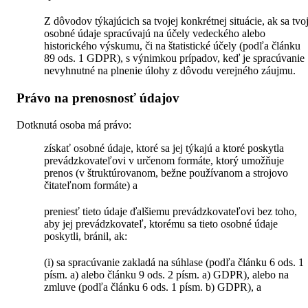
Z dôvodov týkajúcich sa tvojej konkrétnej situácie, ak sa tvo
osobné údaje spracúvajú na účely vedeckého alebo
historického výskumu, či na štatistické účely (podľa článku
89 ods. 1 GDPR), s výnimkou prípadov, keď je spracúvanie
nevyhnutné na plnenie úlohy z dôvodu verejného záujmu.
Právo na prenosnosť údajov
Dotknutá osoba má právo:
získať osobné údaje, ktoré sa jej týkajú a ktoré poskytla
prevádzkovateľovi v určenom formáte, ktorý umožňuje
prenos (v štruktúrovanom, bežne používanom a strojovo
čitateľnom formáte) a
preniesť tieto údaje ďalšiemu prevádzkovateľovi bez toho,
aby jej prevádzkovateľ, ktorému sa tieto osobné údaje
poskytli, bránil, ak:
(i) sa spracúvanie zakladá na súhlase (podľa článku 6 ods. 1
písm. a) alebo článku 9 ods. 2 písm. a) GDPR), alebo na
zmluve (podľa článku 6 ods. 1 písm. b) GDPR), a