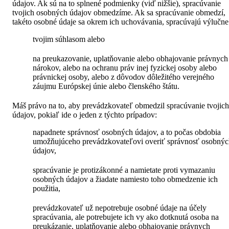
údajov. Ak sú na to splnené podmienky (viď nižšie), spracúvanie
tvojich osobných údajov obmedzíme. Ak sa spracúvanie obmedzí,
takéto osobné údaje sa okrem ich uchovávania, spracúvajú výlučne
tvojim súhlasom alebo
na preukazovanie, uplatňovanie alebo obhajovanie právnych
nárokov, alebo na ochranu práv inej fyzickej osoby alebo
právnickej osoby, alebo z dôvodov dôležitého verejného
záujmu Európskej únie alebo členského štátu.
Máš právo na to, aby prevádzkovateľ obmedzil spracúvanie tvojich
údajov, pokiaľ ide o jeden z týchto prípadov:
napadnete správnosť osobných údajov, a to počas obdobia
umožňujúceho prevádzkovateľovi overiť správnosť osobný
údajov,
spracúvanie je protizákonné a namietate proti vymazaniu
osobných údajov a žiadate namiesto toho obmedzenie ich
použitia,
prevádzkovateľ už nepotrebuje osobné údaje na účely
spracúvania, ale potrebujete ich vy ako dotknutá osoba na
preukázanie, uplatňovanie alebo obhajovanie právnych